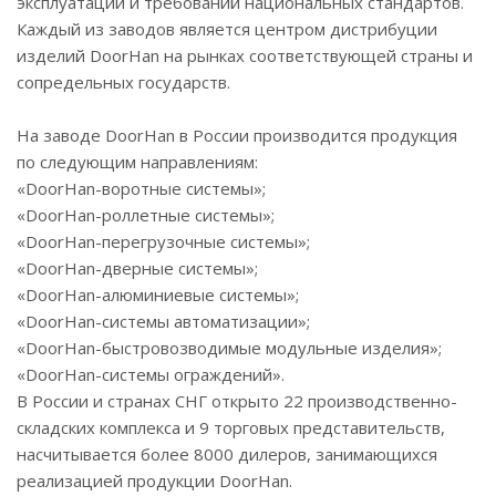
эксплуатации и требований национальных стандартов.
Каждый из заводов является центром дистрибуции
изделий DoorHan на рынках соответствующей страны и
сопредельных государств.
На заводе DoorHan в России производится продукция
по следующим направлениям:
«DoorHan-воротные системы»;
«DoorHan-роллетные системы»;
«DoorHan-перегрузочные системы»;
«DoorHan-дверные системы»;
«DoorHan-алюминиевые системы»;
«DoorHan-системы автоматизации»;
«DoorHan-быстровозводимые модульные изделия»;
«DoorHan-системы ограждений».
В России и странах СНГ открыто 22 производственно-
складских комплекса и 9 торговых представительств,
насчитывается более 8000 дилеров, занимающихся
реализацией продукции DoorHan.