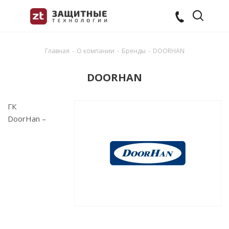
Главная
-
О компании
-
Бренды
-
DOORHAN
DOORHAN
ГК
DoorHan –