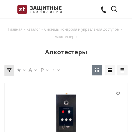
Главная
-
Каталог
-
Системы контроля и управления доступом
-
Алкотестеры
Алкотестеры