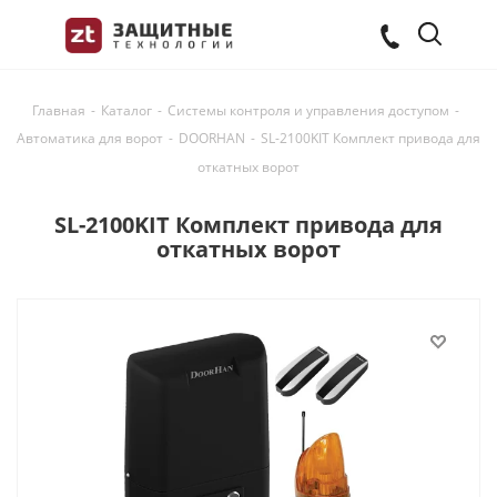
Главная
-
Каталог
-
Системы контроля и управления доступом
-
Автоматика для ворот
-
DOORHAN
-
SL-2100KIT Комплект привода для
откатных ворот
SL-2100KIT Комплект привода для
откатных ворот