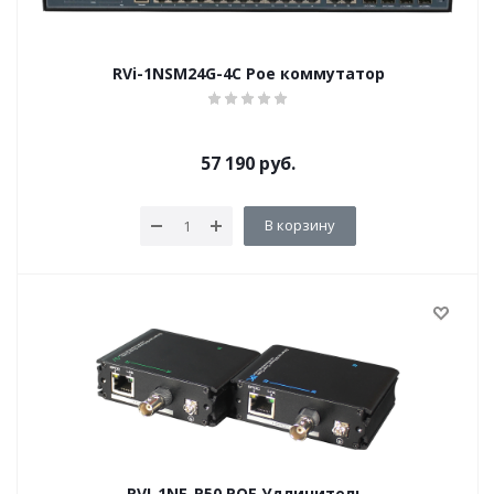
RVi-1NSM24G-4C Poe коммутатор
57 190
руб.
В корзину
RVI-1NE-P50 POE Удлинитель.