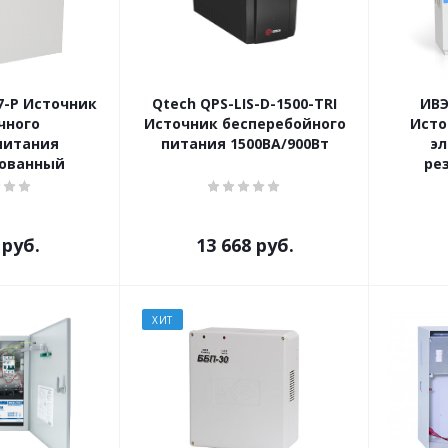
7-Р Источник
Qtech QPS-LIS-D-1500-TRI
ИВЭ
чного
Источник бесперебойного
Исто
питания
питания 1500ВА/900Вт
э
рованный
ре
руб.
13 668
руб.
ХИТ