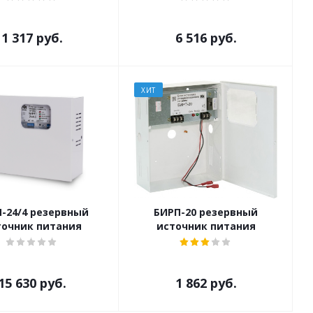
1 317
руб.
6 516
руб.
ХИТ
-24/4 резервный
БИРП-20 резервный
точник питания
источник питания
15 630
руб.
1 862
руб.