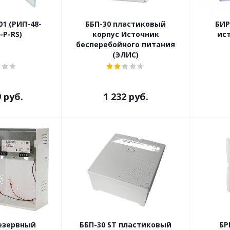
01 (РИП-48-
ББП-30 пластиковый
БИР
-Р-RS)
корпус Источник
ис
бесперебойного питания
(ЭЛИС)
9
руб.
1 232
руб.
езервный
ББП-30 ST пластиковый
БР