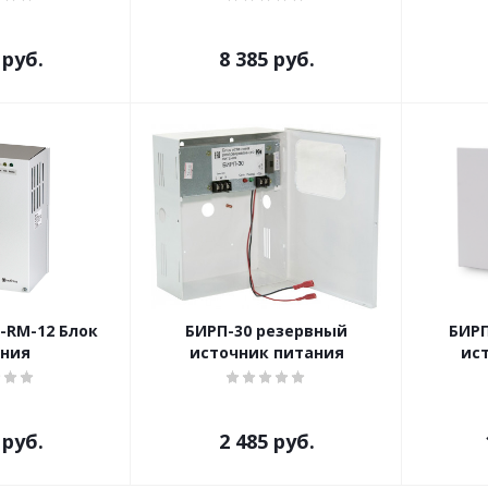
руб.
8 385
руб.
-RM-12 Блок
БИРП-30 резервный
БИРП
ания
источник питания
ис
руб.
2 485
руб.