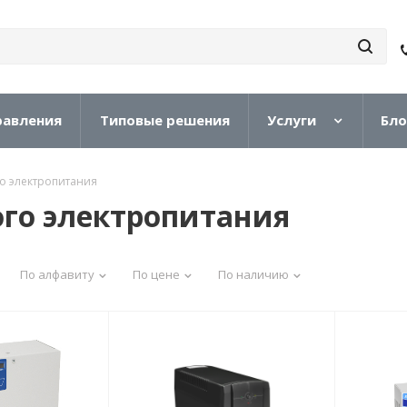
равления
Типовые решения
Услуги
Бло
о электропитания
го электропитания
По алфавиту
По цене
По наличию