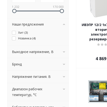
1 232
170 000
Наши предложения
ИВЭПР 12/2 1х
втори
Хит (
3
)
электро
Новинка (
4
)
резерви
Выходное напряжение, В
4 869
Бренд
Напряжение питания. В
Диапазон рабочих
температур, °С