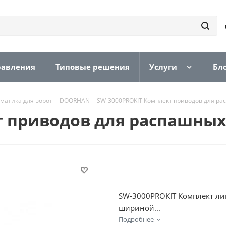
равления
Типовые решения
Услуги
Бл
матика для ворот
-
DOORHAN
-
SW-3000PROKIT Комплект приводов для ра
т приводов для распашных
SW-3000PROKIT Комплект ли
шириной...
Подробнее