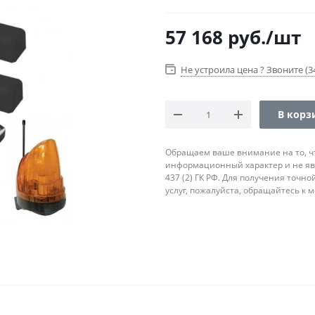
57 168
руб.
/шт
Не устроила цена ? Звоните (34
В корз
Обращаем ваше внимание на то, ч
информационный характер и не яв
437 (2) ГК РФ. Для получения точн
услуг, пожалуйста, обращайтесь к