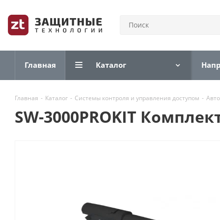
Главная
Каталог
Нап
Главная
-
Каталог
-
Системы контроля и управления доступом
-
Авто
SW-3000PROKIT Комплек