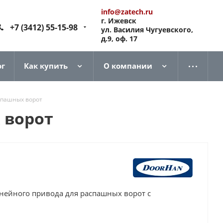
info@zatech.ru
г. Ижевск
+7 (3412) 55-15-98
ул. Василия Чугуевского,
д.9, оф. 17
ог
Как купить
О компании
спашных ворот
 ворот
нейного привода для распашных ворот с