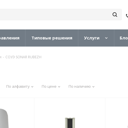
равления
Типовые решения
Услуги
Бло
и
-
СОУЭ SONAR RUBEZH
По алфавиту
По цене
По наличию