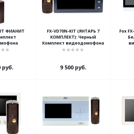
KIT ФИАНИТ
FX-VD70N-KIT (ЯНТАРЬ 7
Fox FX
мплект
КОМПЛЕКТ): Черный
Бе
омофона
Комплект видеодомофона
в
0
руб.
9 500
руб.