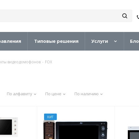
равления
Типовые решения
Услуги
Бло
кты видеодомофонов
-
FOX
По алфавиту
По цене
По наличию
ХИТ