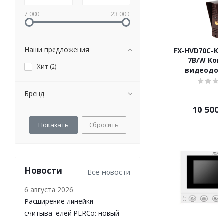
7 000
23 000
Наши предложения
FX-HVD70С-
7B/W Ко
Хит (
2
)
видеод
Бренд
10 50
Сбросить
Новости
Все новости
6 августа 2026
Расширение линейки
считывателей PERCo: новый