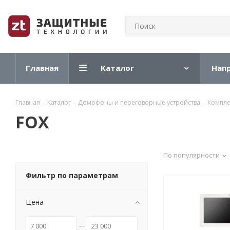
Главная
Каталог
Нап
Главная
-
Каталог
-
Домофоны и переговорные устройства
-
Компле
FOX
По популярности
Фильтр по параметрам
Цена