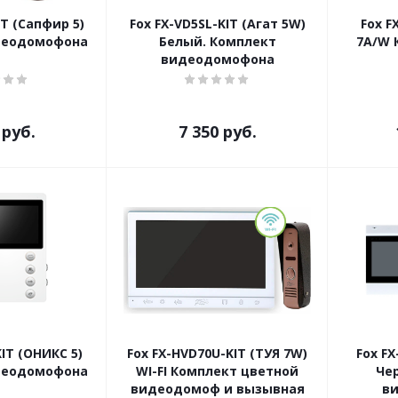
IT (Сапфир 5)
Fox FX-VD5SL-KIT (Агат 5W)
Fox F
деодомофона
Белый. Комплект
7A/W 
видеодомофона
руб.
7 350
руб.
IT (ОНИКС 5)
Fox FX-HVD70U-KIT (ТУЯ 7W)
Fox FX
деодомофона
WI-FI Комплект цветной
Че
видеодомоф и вызывная
в