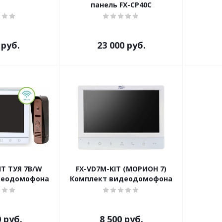
панель FX-CP40C
руб.
23 000
руб.
IT ТУЯ 7B/W
FX-VD7M-KIT (МОРИОН 7)
деодомофона
Комплект видеодомофона
0
руб.
8 500
руб.