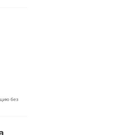
кцию без
а