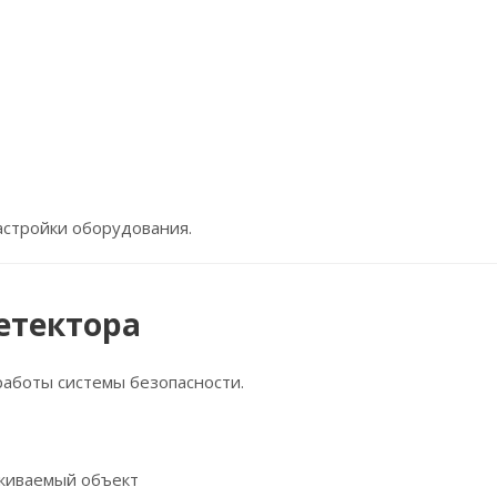
астройки оборудования.
етектора
работы системы безопасности.
живаемый объект