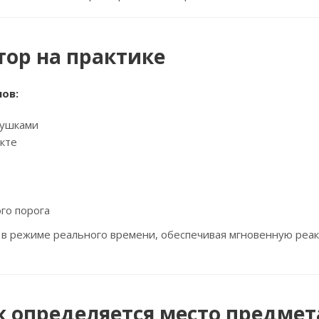
тор на практике
ов:
тушками
кте
го порога
 режиме реального времени, обеспечивая мгновенную реа
к определяется место предмет