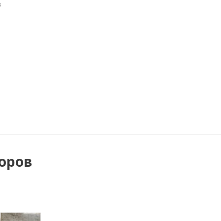
в
оров