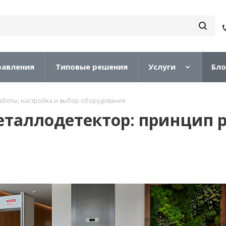
равления
Типовые решения
Услуги
Бло
работы, настройка и выбор оборудования
еталлодетектор: принцип р