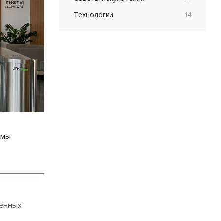
Технологии
14
емы
щённых