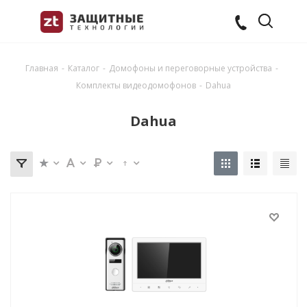
Главная
-
Каталог
-
Домофоны и переговорные устройства
-
Комплекты видеодомофонов
-
Dahua
Dahua