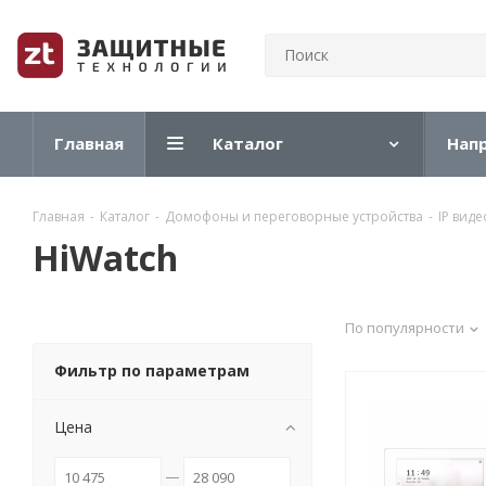
Главная
Каталог
Нап
Главная
-
Каталог
-
Домофоны и переговорные устройства
-
IP вид
HiWatch
По популярности
Фильтр по параметрам
Цена