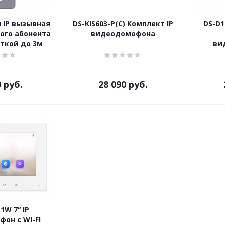
 IP вызывная
DS-KIS603-P(C) Комплект IP
DS-D
ого абонента
видеодомофона
ткой до 3м
ви
0
руб.
28 090
руб.
1W 7“ IP
он с WI-FI