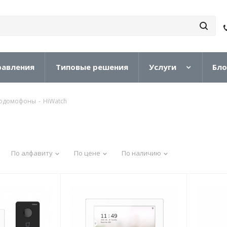
равления
Типовые решения
Услуги
Бло
еодомофоны
-
HiWatch
По алфавиту
По цене
По наличию