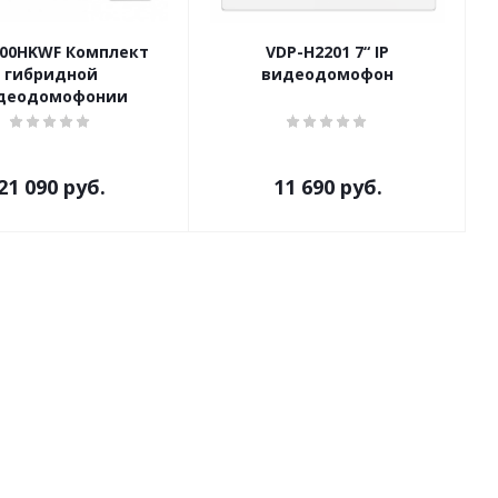
100HKWF Комплект
VDP-H2201 7“ IP
гибридной
видеодомофон
деодомофонии
21 090
руб.
11 690
руб.