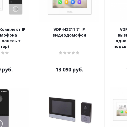
Комплект IP
VDP-H2211 7“ IP
VDP
омофона
видеодомофон
выз
 панель +
одно
тор)
подсв
9
руб.
13 090
руб.