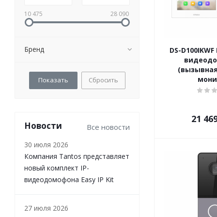
10 475
28 090
Бренд
DS-D100IKWF 
видеод
(вызывная
мони
Сбросить
21 46
Новости
Все новости
30 июля 2026
Компания Tantos представляет
новый комплект IP-
видеодомофона Easy IP Kit
27 июля 2026