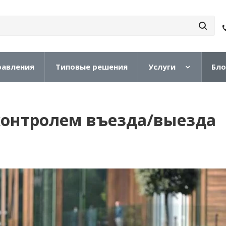
равления
Типовые решения
Услуги
Бло
контролем въезда/выезда