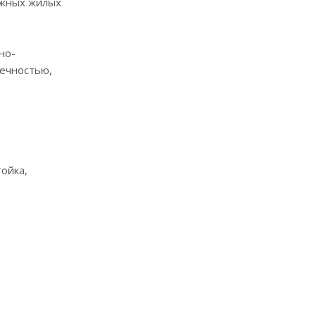
ажных жилых
но-
вечностью,
ойка,