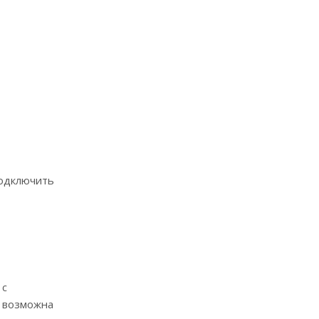
подключить
 с
е возможна