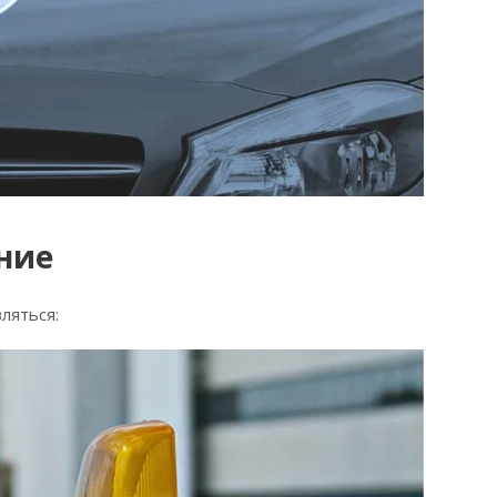
ние
ляться: