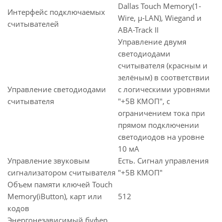
Dallas Touch Memory(1-
Интерфейс подключаемых
Wire, µ-LAN), Wiegand и
считывателей
ABA-Track II
Управление двумя
светодиодами
считывателя (красным и
зелёным) в соответствии
Управление светодиодами
с логическими уровнями
считывателя
"+5В КМОП", с
ограничением тока при
прямом подключении
светодиодов на уровне
10 мА
Управление звуковым
Есть. Сигнал управления
сигнализатором считывателя
"+5В КМОП"
Объем памяти ключей Touch
Memory(iButton), карт или
512
кодов
Энергонезависимый буфер