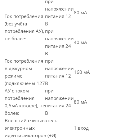
при
напряжении
80 мА
Ток потребления
питания 12
(без учёта
В
потребления АУ),
при
не более:
напряжении
40 мА
питания 24
В
Ток потребления
при
в дежурном
напряжении
160 мА
режиме
питания 12
(подключены 127
В
АУ с током
при
потребления
напряжении
80 мА
0,5мА каждое), не
питания 24
более:
В
Внешний считыватель
электронных
1 вход
идентификаторов (ЭИ)