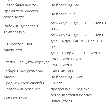
Потребляемый ток
не более 0,6 мА
Время технической
не более 15 с
готовности
от минус 30 до +50 °C – исп.01
Рабочий диапазон
и 02
температур
от минус 45 до +55 °C – исп.03
до 93% при +40 °C – исп.01 и
Относительная
02
влажность
до 100% при +25 °C – исп.03
IР41 – исп.01 и 02
Степень защиты корпуса
IР68 – исп.03
Габаритные размеры
14×16×5 мм
Масса
не более 0,005 кг
Средний срок службы
10 лет
Программирование
программа UProg.exe
встраивается в корпус
Тип монтажа
извещателя