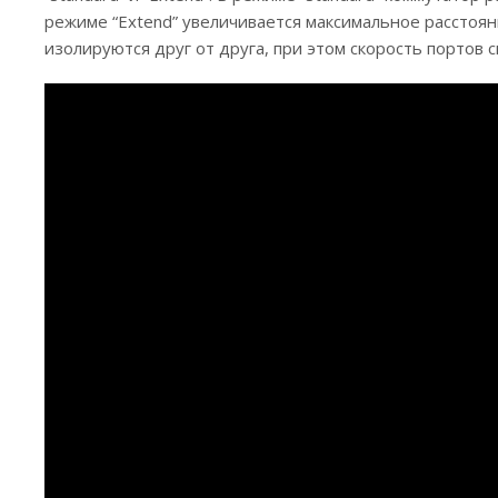
режиме “Extend” увеличивается максимальное расстоян
изолируются друг от друга, при этом скорость портов 