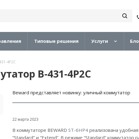
равления
Типовые решения
Услуги
Бло
431-4P2C
татор B-431-4P2C
Beward представляет новинку: уличный коммутатор
22 марта 2023
В коммутаторе BEWARD
ST-6HP4
реализована удобная
“Standard” и “Extend”. В режиме “Standard” коммутатор