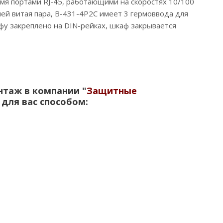
умя портами RJ-45, работающими на скоростях 10/100
лей витая пара, B-431-4P2C имеет 3 гермоввода для
у закреплено на DIN-рейках, шкаф закрывается
нтаж в компании "
Защитные
для вас способом: