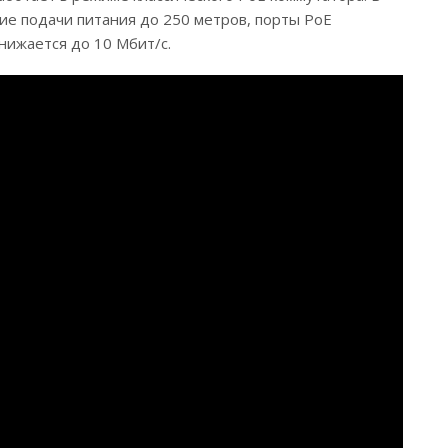
ие подачи питания до 250 метров, порты PoE
снижается до 10 Мбит/с.