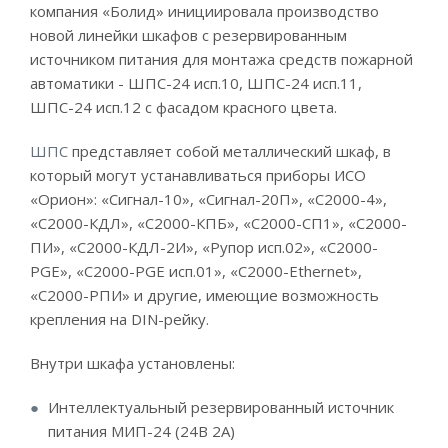
компания «Болид» инициировала производство
новой линейки шкафов с резервированным
источником питания для монтажа средств пожарной
автоматики - ШПС-24 исп.10, ШПС-24 исп.11,
ШПС-24 исп.12 с фасадом красного цвета.
ШПС
представляет собой металлический шкаф, в
который могут устанавливаться приборы ИСО
«Орион»: «Сигнал-10», «Сигнал-20П», «С2000-4»,
«С2000-КДЛ», «С2000-КПБ», «С2000-СП1», «С2000-
ПИ», «С2000-КДЛ-2И», «Рупор исп.02», «С2000-
PGE», «С2000-PGE исп.01», «С2000-Ethernet»,
«С2000-РПИ» и другие, имеющие возможность
крепления на DIN-рейку.
Внутри шкафа установлены:
Интеллектуальный резервированный источник
питания МИП-24 (24В 2А)