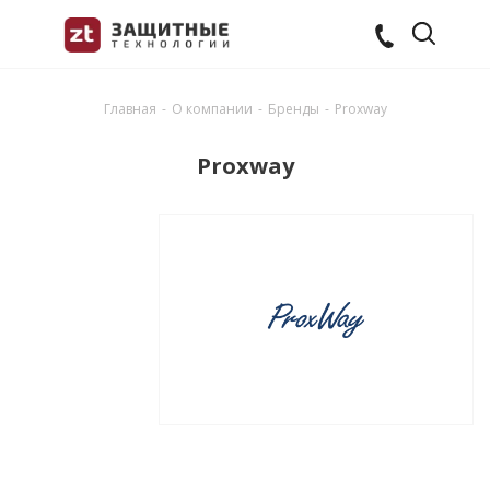
Главная
-
О компании
-
Бренды
-
Proxway
Proxway