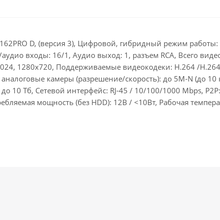
62PRO D, (версия 3), Цифровой, гибридный режим работы: 1
/аудио входы: 16/1, Аудио выход: 1, разъем RCA, Всего вид
24, 1280х720, Поддерживаемые видеокодеки: H.264 /Н.264
аналоговые камеры (разрешение/скорость): до 5М-N (до 10 к/
.0 до 10 Тб, Сетевой интерфейс: RJ-45 / 10/100/1000 Mbps, P2
ебляемая мощность (без HDD): 12В / <10Вт, Рабочая температ