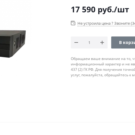
17 590
руб.
/шт
Не устроила цена ? Звоните (34
В корз
Обращаем ваше внимание на то, ч
информационный характер и не яв
437 (2) ГК РФ. Для получения точн
услуг, пожалуйста, обращайтесь к