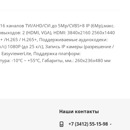
6 каналов TVI/AHD/CVI до 5Mp/CVBS+8 IP (6Mp),макс.
еовыходов: 2 (HDMI, VGA), HDMI: 3840х2160 2560х1440
+ /H.265 / Н.265+, Поддерживаемые аудиокодеки:
с) 1080P (до 25 к/с), Запись IP камеры (разрешение /
P: EasyviewerLite, Поддержка платформ:
ура: -10°C ~ +55°C, Габариты, мм.: 260х236x480 мм
Наши контакты
+7 (3412) 55-15-98