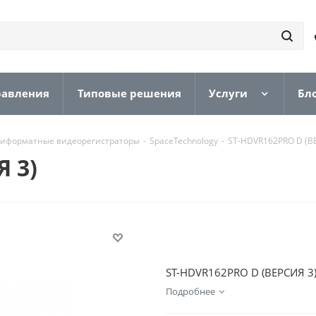
равления
Типовые решения
Услуги
Бл
иформатные видеорегистраторы
-
SpaceTechnology
-
ST-HDVR162PRO D (В
 3)
ST-HDVR162PRO D (ВЕРСИЯ 3) 
Подробнее