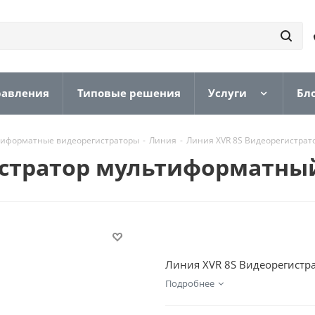
равления
Типовые решения
Услуги
Бл
иформатные видеорегистраторы
-
Линия
-
Линия XVR 8S Видеорегистра
истратор мультиформатны
Линия XVR 8S Видеорегистрат
Подробнее