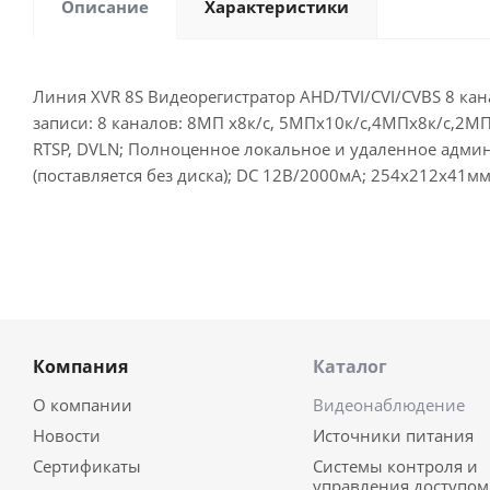
Описание
Характеристики
Линия XVR 8S Видеорегистратор AHD/TVI/CVI/CVBS 8 кана
записи: 8 каналов: 8МП х8к/с, 5МПх10к/с,4MПх8к/с,2МП х
RTSP, DVLN; Полноценное локальное и удаленное админис
(поставляется без диска); DC 12В/2000мА; 254х212х41мм
Компания
Каталог
О компании
Видеонаблюдение
Новости
Источники питания
Сертификаты
Системы контроля и
управления доступом