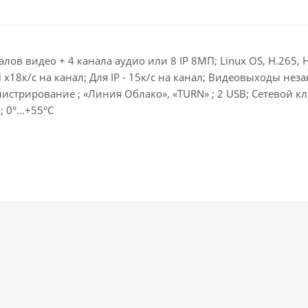
лов видео + 4 канала аудио или 8 IP 8МП; Linux OS, H.265, 
18к/с на канал; Для IP - 15к/с на канал; Видеовыходы незави
трирование ; «Линия Облако», «TURN» ; 2 USB; Сетевой кли
; 0°…+55°C