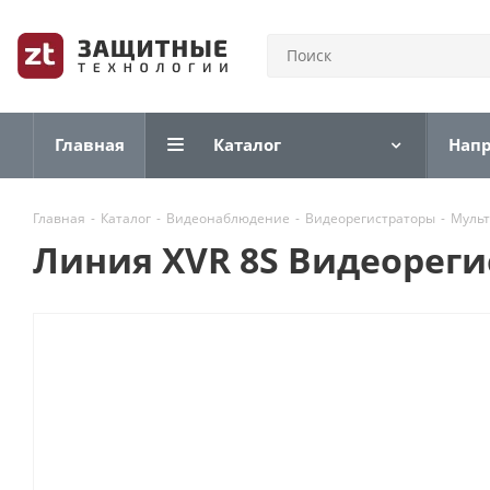
Главная
Каталог
Нап
Главная
-
Каталог
-
Видеонаблюдение
-
Видеорегистраторы
-
Мульт
Линия XVR 8S Видеорег