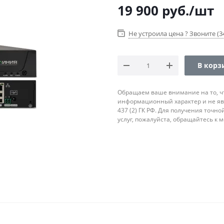
19 900
руб.
/шт
Не устроила цена ? Звоните (34
В корз
Обращаем ваше внимание на то, ч
информационный характер и не яв
437 (2) ГК РФ. Для получения точн
услуг, пожалуйста, обращайтесь к