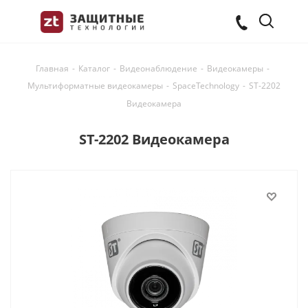
Главная
-
Каталог
-
Видеонаблюдение
-
Видеокамеры
-
Мультиформатные видеокамеры
-
SpaceTechnology
-
ST-2202
Видеокамера
ST-2202 Видеокамера