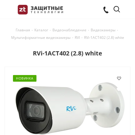
Главная
-
Каталог
-
Видеонаблюдение
-
Видеокамеры
-
Мультиформатные видеокамеры
-
RVI
-
RVi-1ACT402 (2.8) white
RVi-1ACT402 (2.8) white
НОВИНКА