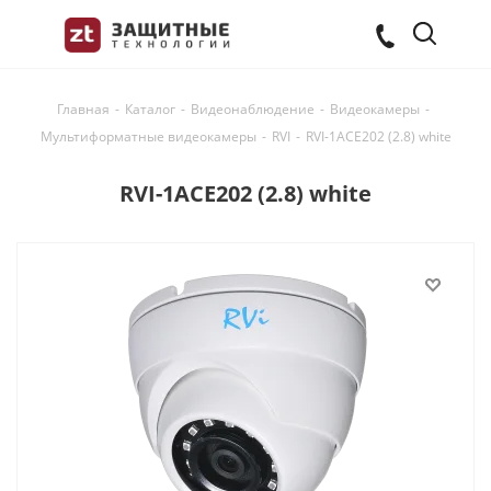
Главная
-
Каталог
-
Видеонаблюдение
-
Видеокамеры
-
Мультиформатные видеокамеры
-
RVI
-
RVI-1ACE202 (2.8) white
RVI-1ACE202 (2.8) white