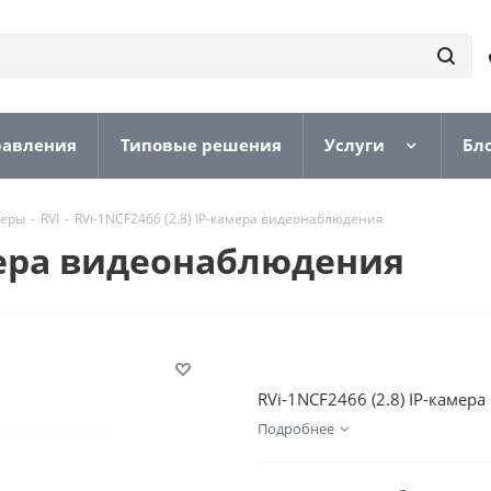
равления
Типовые решения
Услуги
Бл
меры
-
RVI
-
RVi-1NCF2466 (2.8) IP-камера видеонаблюдения
амера видеонаблюдения
RVi-1NCF2466 (2.8) IP-каме
Подробнее