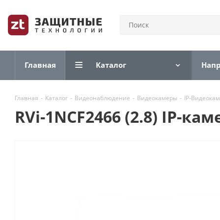
Главная
Каталог
Нап
Главная
-
Каталог
-
Видеонаблюдение
-
Видеокамеры
-
IP-Видеока
RVi-1NCF2466 (2.8) IP-к