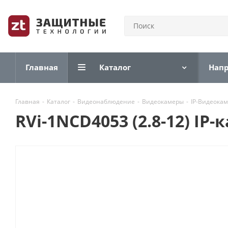
Главная
Каталог
Нап
Главная
-
Каталог
-
Видеонаблюдение
-
Видеокамеры
-
IP-Видеока
RVi-1NCD4053 (2.8-12) I