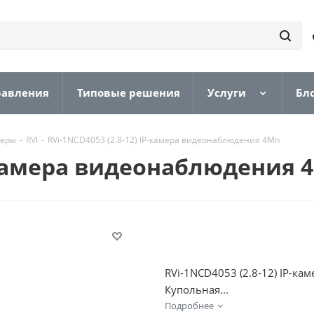
равления
Типовые решения
Услуги
Бл
меры
-
RVI
-
RVi-1NCD4053 (2.8-12) IP-камера видеонаблюдения 4Мп
P-камера видеонаблюдения 
RVi-1NCD4053 (2.8-12) IP-ка
Купольная...
Подробнее