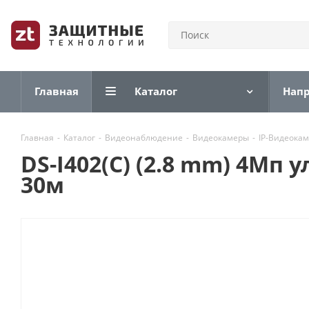
Главная
Каталог
Нап
Главная
-
Каталог
-
Видеонаблюдение
-
Видеокамеры
-
IP-Видеока
DS-I402(C) (2.8 mm) 4Мп 
30м