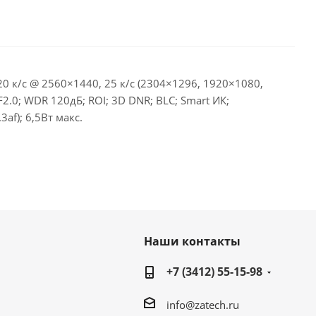
 20 к/с @ 2560×1440, 25 к/с (2304×1296, 1920×1080,
.0; WDR 120дБ; ROI; 3D DNR; BLC; Smart ИК;
af); 6,5Вт макс.
Наши контакты
+7 (3412) 55-15-98
info@zatech.ru