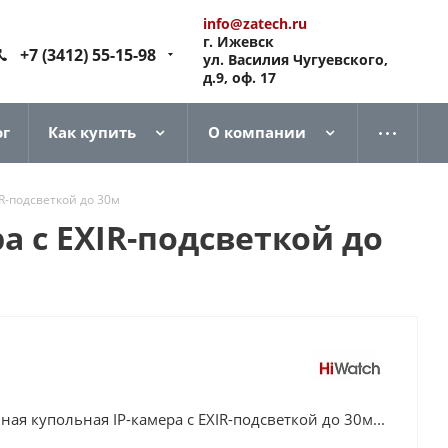
info@zatech.ru
г. Ижевск
+7 (3412) 55-15-98
ул. Василия Чугуевского,
д.9, оф. 17
ог
Как купить
О компании
IR-подсветкой до 30м
ра с EXIR-подсветкой до
ная купольная IP-камера с EXIR-подсветкой до 30м...