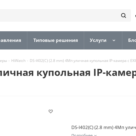
равления
Типовые решения
Услуги
Бл
меры
-
HiWatch
-
DS-I402(C) (2.8 mm) 4Мп уличная купольная IP-камера с EX
уличная купольная IP-каме
DS-I402(C) (2.8 mm) 4Мп улич
Подробнее