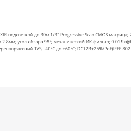
EXIR-подсветкой до 30м 1/3'' Progressive Scan CMOS матрица;
 2.8мм; угол обзора 98°; механический ИК-фильтр; 0.01Лк@F2
еренапряжений TVS, -40°C до +60°C; DC12В±25%/PoE(IEEE 802.3