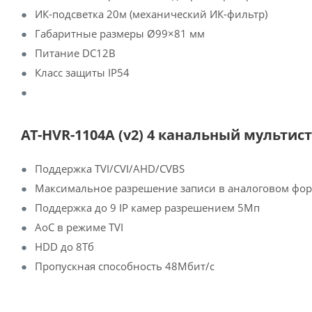
ИК-подсветка 20м (механический ИК-фильтр)
Габаритные размеры Ø99×81 мм
Питание DC12В
Класс защиты IP54
AT-HVR-1104A (v2) 4 канальный мульти
Поддержка TVI/CVI/AHD/CVBS
Максимальное разрешение записи в аналоговом фор
Поддержка до 9 IP камер разрешением 5Мп
AoC в режиме TVI
HDD до 8Тб
Пропускная способность 48Мбит/с