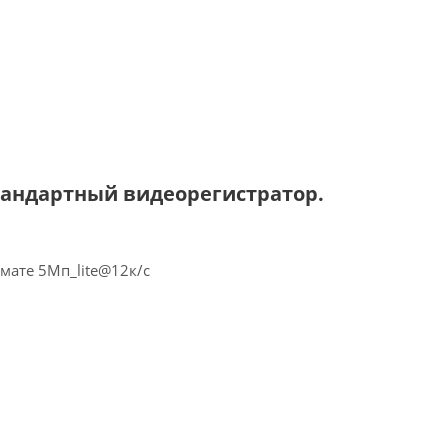
стандартный видеорегистратор.
мате 5Мп_lite@12к/с