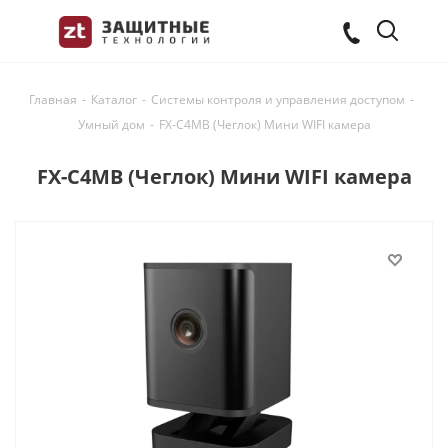
Главная
-
Каталог
-
Системы контроля и управления доступом
-
Умный дом
-
FX-C4MB (Чеглок) Мини WIFI камера
FX-C4MB (Чеглок) Мини WIFI камера