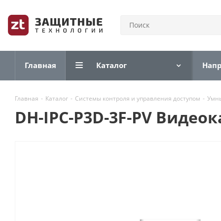
Главная
Каталог
Нап
Главная
-
Каталог
-
Системы контроля и управления доступом
-
Умн
DH-IPC-P3D-3F-PV Видео