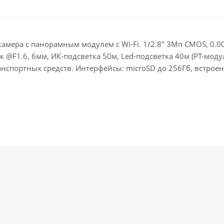
мера с панорамным модулем с Wi-Fi. 1/2.8" 3Мп CMOS, 0.004
 @F1.6, 6мм, ИК-подсветка 50м, Led-подсветка 40м (PT-моду
спортных средств. Интерфейсы: microSD до 256Гб, встроен