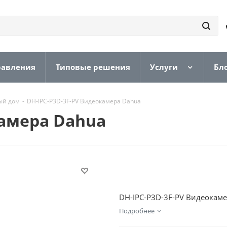
равления
Типовые решения
Услуги
Бл
ый дом
-
DH-IPC-P3D-3F-PV Видеокамера Dahua
камера Dahua
DH-IPC-P3D-3F-PV Видеокаме
Подробнее