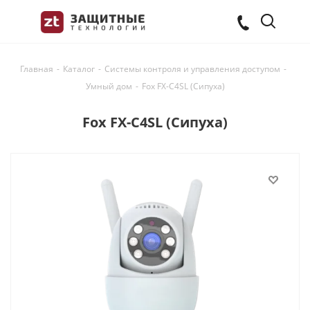
Главная
-
Каталог
-
Системы контроля и управления доступом
-
Умный дом
-
Fox FX-C4SL (Сипуха)
Fox FX-C4SL (Сипуха)