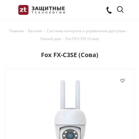
Главная
-
Каталог
-
Системы контроля и управления доступом
-
Умный дом
-
Fox FX-C3SE (Сова)
Fox FX-C3SE (Сова)