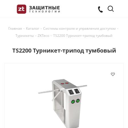
Главная
-
Каталог
-
Системы контроля и управления доступом
-
Турникеты
-
ZKTeco
-
TS2200 Турникет-трипод тумбовый
TS2200 Турникет-трипод тумбовый