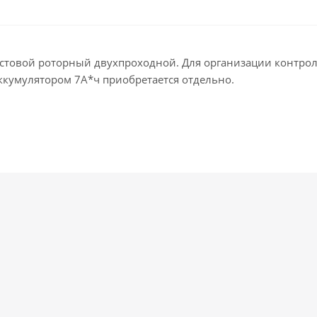
остовой роторный двухпроходной. Для организации контро
ккумулятором 7А*ч приобретается отдельно.