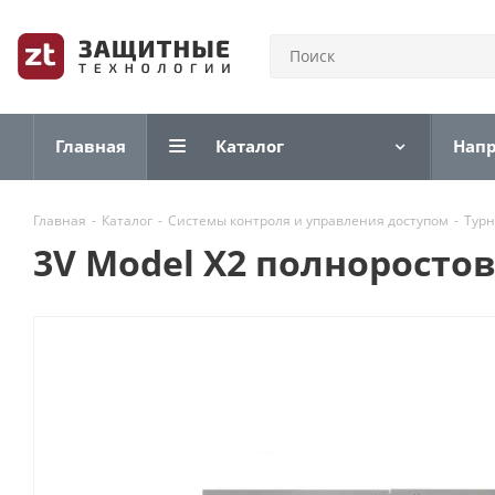
Главная
Каталог
Нап
Главная
-
Каталог
-
Системы контроля и управления доступом
-
Тур
3V Model X2 полноросто