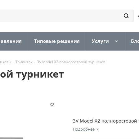
равления
Типовые решения
Услуги
Бл
никеты
-
Тривитех
-
3V Model X2 полноростовой турникет
вой турникет
3V Model X2 полноростовой 
Подробнее