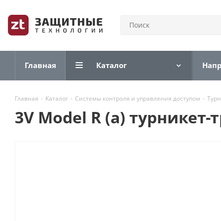
Главная
Каталог
Нап
Главная
-
Каталог
-
Системы контроля и управления доступом
-
Тур
3V Model R (a) турникет-