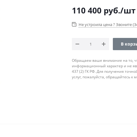
110 400
руб.
/шт
Не устроила цена ? Звоните (34
В корз
Обращаем ваше внимание на то, ч
информационный характер и не яв
437 (2) ГК РФ. Для получения точн
услуг, пожалуйста, обращайтесь к