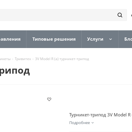
равления
Типовые решения
Услуги
Бл
никеты
-
Тривитех
-
3V Model R (a) турникет-трипод
трипод
Турникет-трипод 3V Model R
Подробнее