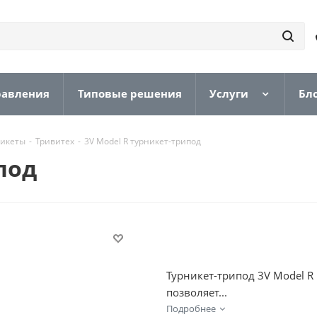
равления
Типовые решения
Услуги
Бл
никеты
-
Тривитех
-
3V Model R турникет-трипод
под
Турникет-трипод 3V Model R
позволяет...
Подробнее