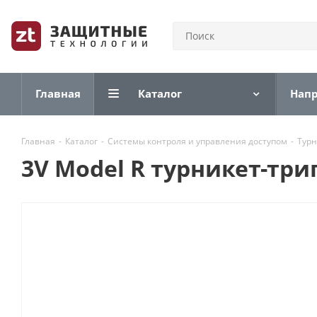
Главная
Каталог
Нап
Главная
-
Каталог
-
Системы контроля и управления доступом
-
Тур
3V Model R турникет-три