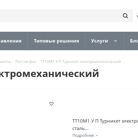
равления
Типовые решения
Услуги
Бл
никеты
-
Ростов-Дон
-
ТТ10М1 У П Турникет электромеханический
ектромеханический
ТТ10М1 У П Турникет элект
сталь...
Подробнее