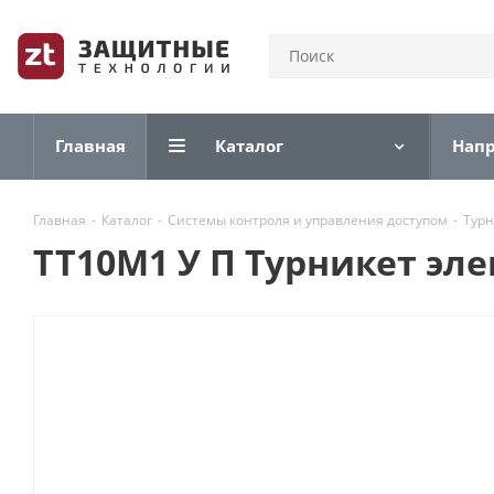
Главная
Каталог
Нап
Главная
-
Каталог
-
Системы контроля и управления доступом
-
Тур
ТТ10М1 У П Турникет эл