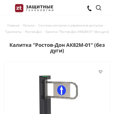
Главная
-
Каталог
-
Системы контроля и управления доступом
-
Турникеты
-
Ростов-Дон
-
Калитка "Ростов-Дон АК82М-01" (без дуги)
Калитка "Ростов-Дон АК82М-01" (без
дуги)