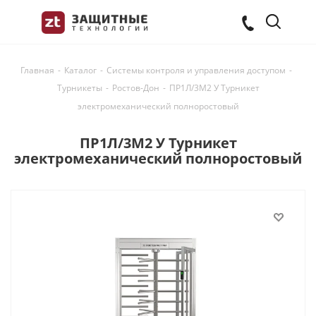
Главная
-
Каталог
-
Системы контроля и управления доступом
-
Турникеты
-
Ростов-Дон
-
ПР1Л/3М2 У Турникет
электромеханический полноростовый
ПР1Л/3М2 У Турникет
электромеханический полноростовый