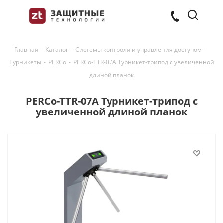
Главная
-
Каталог
-
Системы контроля и управления доступом
-
Турникеты
-
PERCo
-
PERCo-TTR-07A Турникет-трипод с увеличенной
длиной планок
PERCo-TTR-07A Турникет-трипод с
увеличенной длиной планок