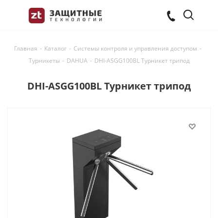
Главная
-
Каталог
-
Системы контроля и управления доступом
-
Турникеты
-
DAHUA
-
DHI-ASGG100BL Турникет трипод
DHI-ASGG100BL Турникет трипод