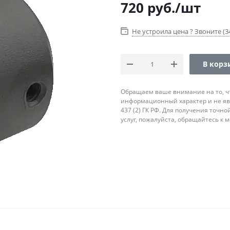
720
руб.
/шт
Не устроила цена ? Звоните (34
В корз
Обращаем ваше внимание на то, ч
информационный характер и не яв
437 (2) ГК РФ. Для получения точн
услуг, пожалуйста, обращайтесь к