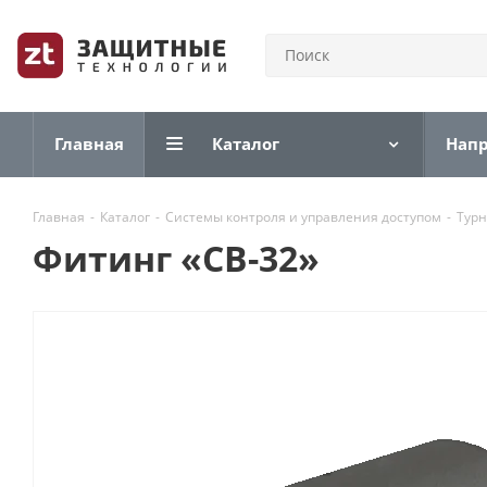
Главная
Каталог
Нап
Главная
-
Каталог
-
Системы контроля и управления доступом
-
Тур
Фитинг «CB-32»