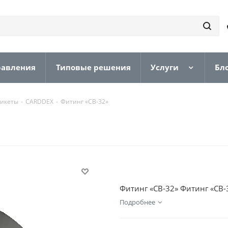
равления
Типовые решения
Услуги
Бл
никеты
-
CARDDEX
-
Фитинг «CB-32»
Фитинг «CB-32» Фитинг «CB-
Подробнее