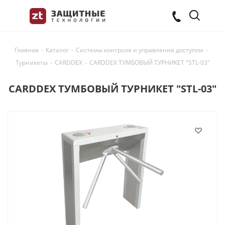
Главная
-
Каталог
-
Системы контроля и управления доступом
-
Турникеты
-
CARDDEX
-
CARDDEX ТУМБОВЫЙ ТУРНИКЕТ "STL-03"
CARDDEX ТУМБОВЫЙ ТУРНИКЕТ "STL-03"