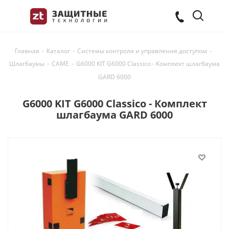
Главная
-
Каталог
-
Системы контроля и управления доступом
-
Шлагбаумы
-
CAME
-
G6000 KIT G6000 Classico - Комплект шлагбаума
GARD 6000
G6000 KIT G6000 Classico - Комплект
шлагбаума GARD 6000