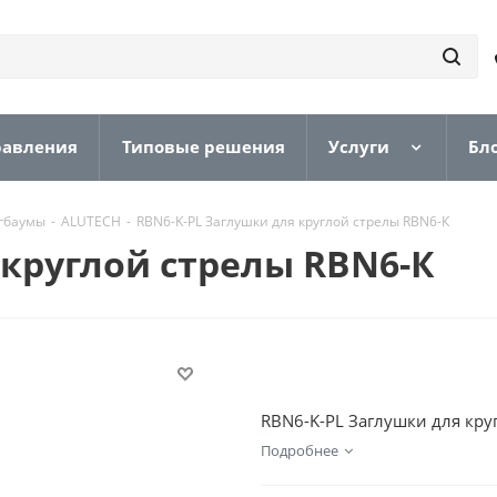
равления
Типовые решения
Услуги
Бл
гбаумы
-
ALUTECH
-
RBN6-K-PL Заглушки для круглой стрелы RBN6-К
 круглой стрелы RBN6-К
RBN6-K-PL Заглушки для кру
Подробнее