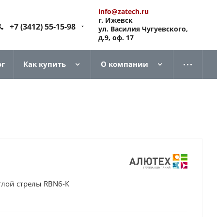
info@zatech.ru
г. Ижевск
+7 (3412) 55-15-98
ул. Василия Чугуевского,
д.9, оф. 17
ог
Как купить
О компании
глой стрелы RBN6-К