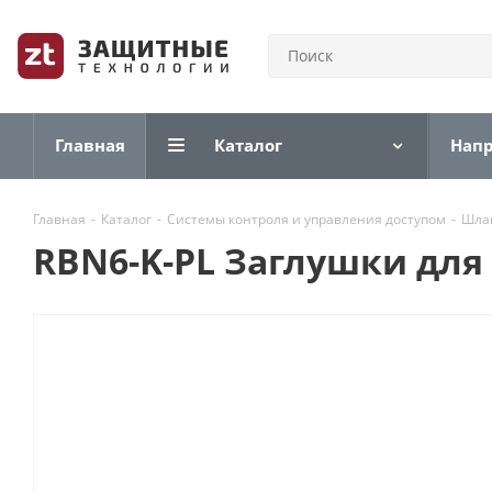
Главная
Каталог
Нап
Главная
-
Каталог
-
Системы контроля и управления доступом
-
Шла
RBN6-K-PL Заглушки для