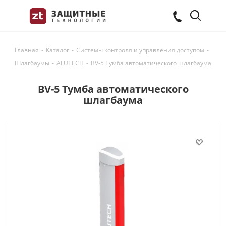
Главная
-
Каталог
-
Системы контроля и управления доступом
-
Шлагбаумы
-
ALUTECH
-
BV-5 Тумба автоматического шлагбаума
BV-5 Тумба автоматического
шлагбаума