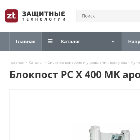
Главная
Каталог
Нап
Главная
-
Каталог
-
Системы контроля и управления доступом
-
Ручн
Блокпост PC X 400 MK а