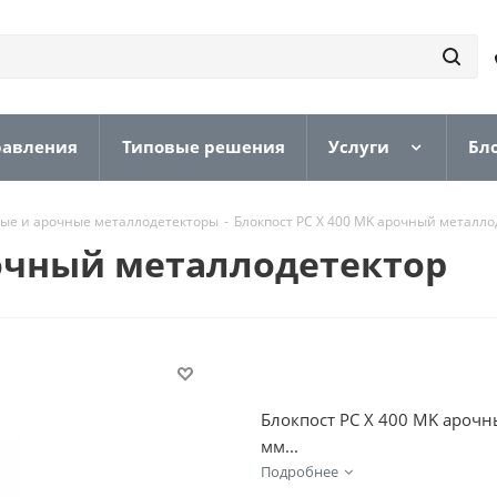
равления
Типовые решения
Услуги
Бл
ые и арочные металлодетекторы
-
Блокпост PC X 400 MK арочный металло
рочный металлодетектор
Блокпост PC X 400 MK арочн
мм...
Подробнее