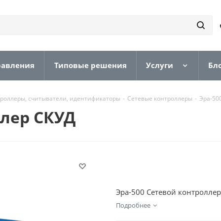
равления
Типовые решения
Услуги
Бл
роллеры, считыватели, идентификаторы
-
Сетевые контроллеры
-
Эра-50
ллер СКУД
Эра-500 Сетевой контроллер,
Подробнее