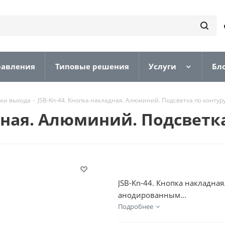
равления
Типовые решения
Услуги
Бл
ки выхода
-
JSB-Kn-44. Кнопка накладная. Алюминий. Подсветка по контуру
дная. Алюминий. Подсветка
JSB-Kn-44. Кнопка накладна
анодированным...
Подробнее