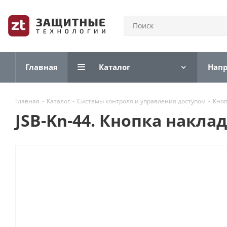
Главная
Каталог
Нап
Главная
-
Каталог
-
Системы контроля и управления доступом
-
Кноп
JSB-Kn-44. Кнопка накла