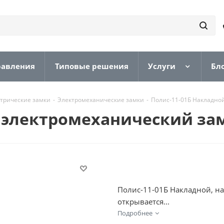
равления
Типовые решения
Услуги
Бл
трические замки
-
Электромеханические замки
-
Полис-11-01Б Накладно
й электромеханический за
Полис-11-01Б Накладной, на
открывается...
Подробнее