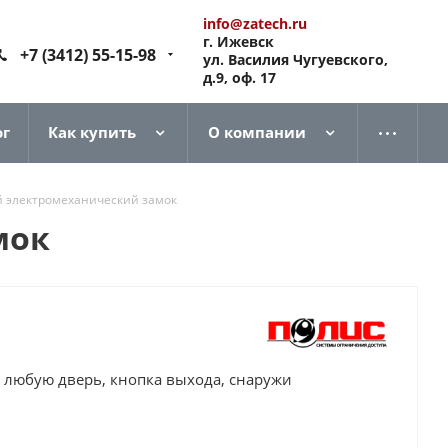
info@zatech.ru
г. Ижевск
+7 (3412) 55-15-98
ул. Василия Чугуевского,
д.9, оф. 17
ог
Как купить
О компании
й электромеханический замок
мок
 любую дверь, кнопка выхода, снаружи