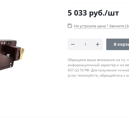
5 033
руб.
/шт
Не устроила цена ? Звоните (34
В корз
Обращаем ваше внимание на то, ч
информационный характер и не яв
437 (2) ГК РФ. Для получения точн
услуг, пожалуйста, обращайтесь к