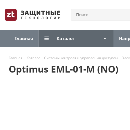
Главная
Каталог
Нап
Главная
-
Каталог
-
Системы контроля и управления доступом
-
Элек
Optimus EML-01-M (NO)