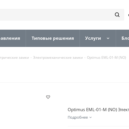
равления
Типовые решения
Услуги
Бл
трические замки
-
Электромеханические замки
-
Optimus EML-01-M (NO)
Optimus EML-01-M (NO) Элек
Подробнее