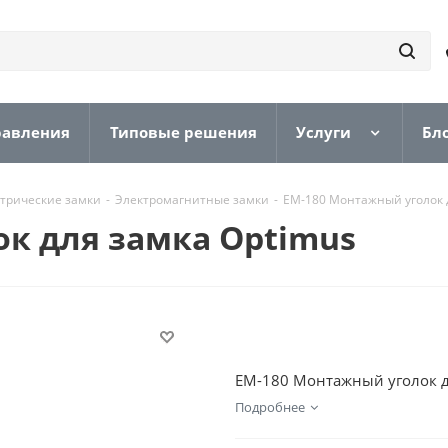
равления
Типовые решения
Услуги
Бл
трические замки
-
Электромагнитные замки
-
EM-180 Монтажный уголок 
к для замка Optimus
EM-180 Монтажный уголок д
Подробнее