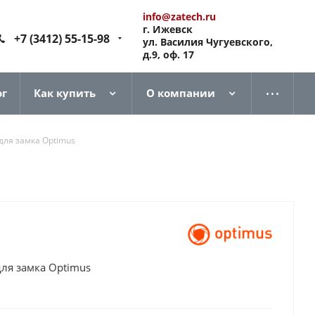
info@zatech.ru
г. Ижевск
+7 (3412) 55-15-98
ул. Василия Чугуевского,
д.9, оф. 17
ог
Как купить
О компании
для замка Optimus
ля замка Optimus